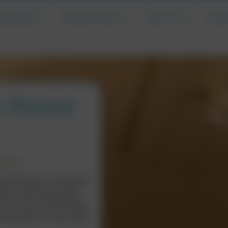
landreisen
Hotels & mehr
Über uns
Irla
 Forest
erford
 Unterkünften von Mount
ten und historischen
ns, in einer der beiden
uite direkt im Haus oder