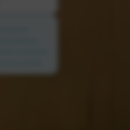
er Unterkunft
iche Ausstattung
d dem Courtyard Suite
nt Congreve Gärten