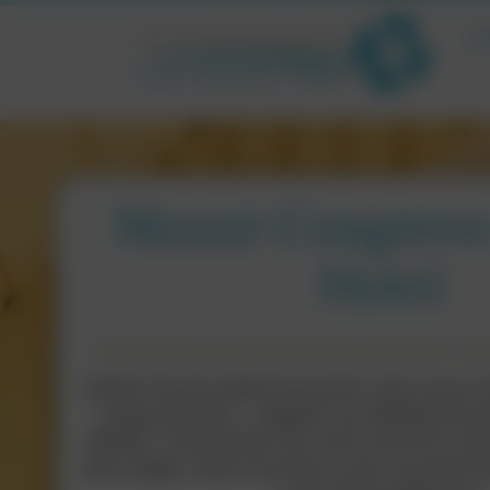
Ir
Mount Congreve
Hotel
Leuchtturm & Co.
,
Selbstversorger-Unterkünfte
Wat
Erleben Sie eine exklusive Auszeit in den neuen
Congreve Estate – umgeben von Weltklasse-Gär
Wäldern. Übernachten Sie in den Forest Eco-Cabi
Gate Lodges, etwas luxuriöser in der Courtyard S