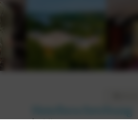
Hotelbeschreibung
Kulinari
Hotelbeschreibung
Ausstattung
Forest Eco-Cabins:
Handgefertigte Waldhütten