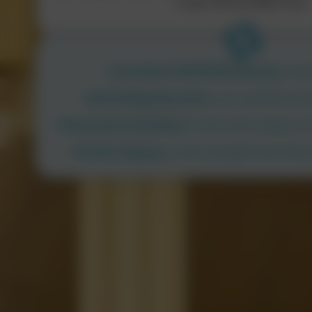
in den Off-Grid Bell Tents.
Luxuriöses FOXFORD-Bettzeug
in jed
Nachhaltige Bauweise
und umweltfreundl
Historische Architektur
in den Gate Lodges un
Privater Zugang
zu den preisgekrönten Mou