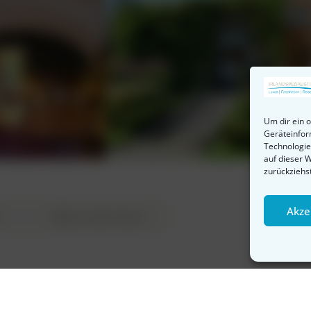
Um dir ein 
Geräteinfor
Technologie
auf dieser 
zurückziehs
Akze
k
Besonderheiten
 – Maple, Fern, Beech, Bramble und Hawthorn – bieten ein