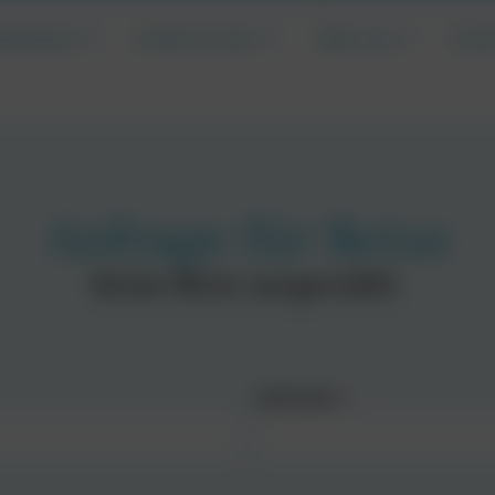
landreisen
Hotels & mehr
Über uns
Irla
Anfrage für Reise
Keine Reise ausgewählt.
Nachname